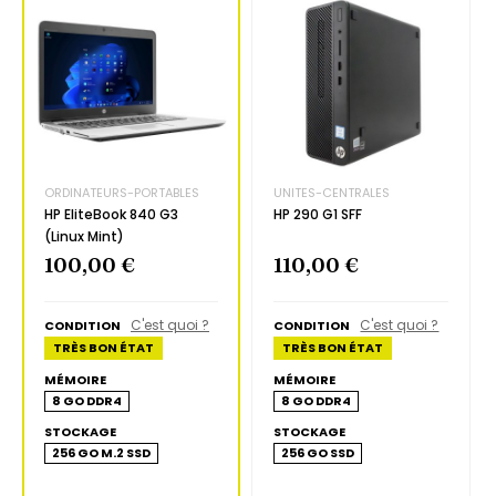
Tarif Solidaire
ORDINATEURS-PORTABLES
UNITES-CENTRALES
HP EliteBook 840 G3
HP 290 G1 SFF
(Linux Mint)
100,00 €
110,00 €
C'est quoi ?
C'est quoi ?
CONDITION
CONDITION
TRÈS BON ÉTAT
TRÈS BON ÉTAT
MÉMOIRE
MÉMOIRE
8 GO DDR4
8 GO DDR4
STOCKAGE
STOCKAGE
256 GO M.2 SSD
256 GO SSD