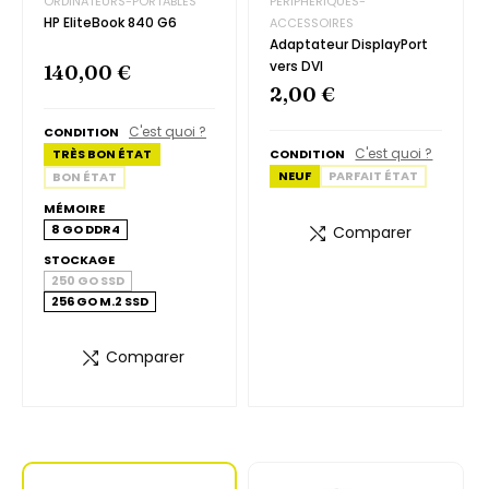
ORDINATEURS-PORTABLES
PERIPHERIQUES-
HP EliteBook 840 G6
ACCESSOIRES
Adaptateur DisplayPort
vers DVI
140,00 €
2,00 €
C'est quoi ?
CONDITION
C'est quoi ?
TRÈS BON ÉTAT
CONDITION
NEUF
PARFAIT ÉTAT
BON ÉTAT
MÉMOIRE
8 GO DDR4
Comparer
STOCKAGE
250 GO SSD
256 GO M.2 SSD
Comparer
69,00 €