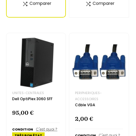
Comparer
Comparer
UNITES-CENTRALES
PERIPHERIQUES-
Dell OptiPlex 3060 SFF
ACCESSOIRES
Câble VGA
95,00 €
2,00 €
C'est quoi ?
CONDITION
C'est quoi ?
TRÈS BON ÉTAT
CONDITION