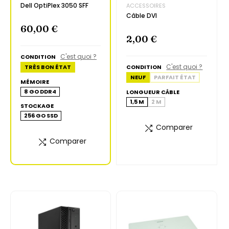
Dell OptiPlex 3050 SFF
ACCESSOIRES
Câble DVI
60,00 €
2,00 €
C'est quoi ?
CONDITION
C'est quoi ?
TRÈS BON ÉTAT
CONDITION
NEUF
PARFAIT ÉTAT
MÉMOIRE
8 GO DDR4
LONGUEUR CÂBLE
1,5 M
2 M
STOCKAGE
256 GO SSD
Comparer
Comparer