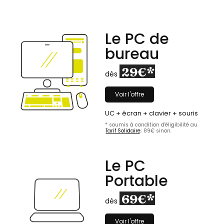
Le PC de
bureau
29€*
dès
Voir l'offre
UC + écran + clavier + souris
* soumis à condition d'éligibilité au
Tarif Solidaire
; 89€ sinon.
Le PC
Portable
69€*
dès
Voir l'offre