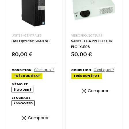
UNITES-CENTRALES
VIDEOPROJECTEURS
Dell OptiPlex 5040 SFF
SANYO XGA PROJECTOR
PLC-XU106
80,00 €
30,00 €
C'est quoi ?
C'est quoi ?
CONDITION
CONDITION
TRÈS BON ÉTAT
TRÈS BON ÉTAT
MÉMOIRE
8 GO DDR3
Comparer
STOCKAGE
256 GO SSD
Comparer