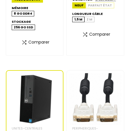
NEUF
PARFAIT ÉTAT
MÉMOIRE
8 GO DDR4
LONGUEUR CÂBLE
1,5 M
2 M
STOCKAGE
256 GO SSD
Comparer
Comparer
69,00 €
Tarif Solidaire
UNITES-CENTRALES
PERIPHERIQUES-