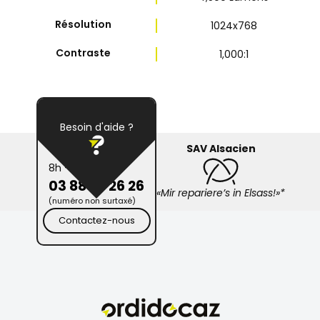
Résolution
1024x768
Contraste
1,000:1
Besoin d'aide ?
SAV Alsacien
8h - 19h
03 88 26 26 26
«Mir repariere’s in Elsass!»*
(numéro non surtaxé)
Contactez-nous