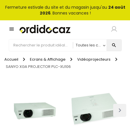
Fermeture estivale du site et du magasin jusqu'au
24 août
2026
. Bonnes vacances !
menu
search
Accueil
Ecrans & Affichage
Vidéoprojecteurs
SANYO XGA PROJECTOR PLC-XU106
